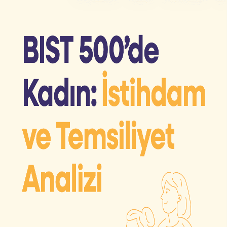
BIST 500'de kadın
istihdamının büyük resmini
keşfedin.
Kadın istihdamı ve yönetim kademelerinde temsiliyet,
yalnızca bir eşitlik meselesi değil; şirketlerin performansı,
riski ve yatırımcı algısı üzerinde doğrudan etkisi olan
stratejik bir konu. Bu rapor, BIST 500 şirketlerindeki güncel
durumu veri odaklı bir bakış açısıyla ortaya koyar.
Ana sayfaya dön
Raporu İndir