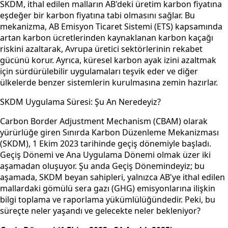
SKDM, ithal edilen malların AB'deki üretim karbon fiyatına
eşdeğer bir karbon fiyatına tabi olmasını sağlar. Bu
mekanizma, AB Emisyon Ticaret Sistemi (ETS) kapsamında
artan karbon ücretlerinden kaynaklanan karbon kaçağı
riskini azaltarak, Avrupa üretici sektörlerinin rekabet
gücünü korur. Ayrıca, küresel karbon ayak izini azaltmak
için sürdürülebilir uygulamaları teşvik eder ve diğer
ülkelerde benzer sistemlerin kurulmasına zemin hazırlar.
SKDM Uygulama Süresi: Şu An Neredeyiz?
Carbon Border Adjustment Mechanism (CBAM) olarak
yürürlüğe giren Sınırda Karbon Düzenleme Mekanizması
(SKDM), 1 Ekim 2023 tarihinde geçiş dönemiyle başladı.
Geçiş Dönemi ve Ana Uygulama Dönemi olmak üzer iki
aşamadan oluşuyor. Şu anda Geçiş Dönemindeyiz; bu
aşamada, SKDM beyan sahipleri, yalnızca AB'ye ithal edilen
mallardaki gömülü sera gazı (GHG) emisyonlarına ilişkin
bilgi toplama ve raporlama yükümlülüğündedir. Peki, bu
süreçte neler yaşandı ve gelecekte neler bekleniyor?