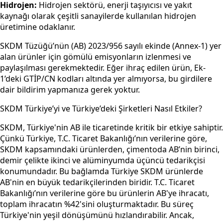
Hidrojen:
Hidrojen sektörü, enerji taşıyıcısı ve yakıt
kaynağı olarak çeşitli sanayilerde kullanılan hidrojen
üretimine odaklanır.
SKDM Tüzüğü’nün (AB) 2023/956 sayılı ekinde (Annex-1) yer
alan ürünler için gömülü emisyonların izlenmesi ve
paylaşılması gerekmektedir. Eğer ihraç edilen ürün, Ek-
1’deki GTİP/CN kodları altında yer almıyorsa, bu girdilere
dair bildirim yapmanıza gerek yoktur.
SKDM Türkiye’yi ve Türkiye’deki Şirketleri Nasıl Etkiler?
SKDM, Türkiye'nin AB ile ticaretinde kritik bir etkiye sahiptir.
Çünkü Türkiye, T.C. Ticaret Bakanlığı’nın verilerine göre,
SKDM kapsamındaki ürünlerden, çimentoda AB’nin birinci,
demir çelikte ikinci ve alüminyumda üçüncü tedarikçisi
konumundadır. Bu bağlamda Türkiye SKDM ürünlerde
AB'nin en büyük tedarikçilerinden biridir. T.C. Ticaret
Bakanlığı’nın verilerine göre bu ürünlerin AB'ye ihracatı,
toplam ihracatın %42'sini oluşturmaktadır. Bu süreç
Türkiye'nin yeşil dönüşümünü hızlandırabilir. Ancak,