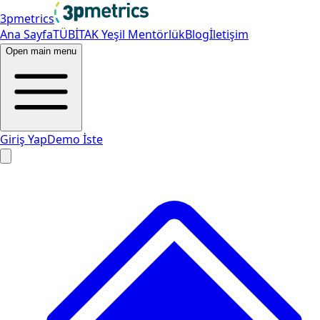
3pmetrics
Ana Sayfa
TÜBİTAK Yeşil Mentörlük
Blog
İletişim
Open main menu
Giriş Yap
Demo İste