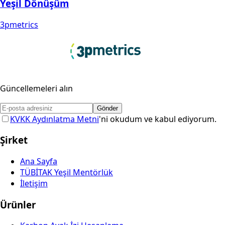
Yeşil Dönüşüm
3pmetrics
Güncellemeleri alın
Gönder
KVKK Aydınlatma Metni
'ni okudum ve kabul ediyorum.
Şirket
Ana Sayfa
TÜBİTAK Yeşil Mentörlük
İletişim
Ürünler