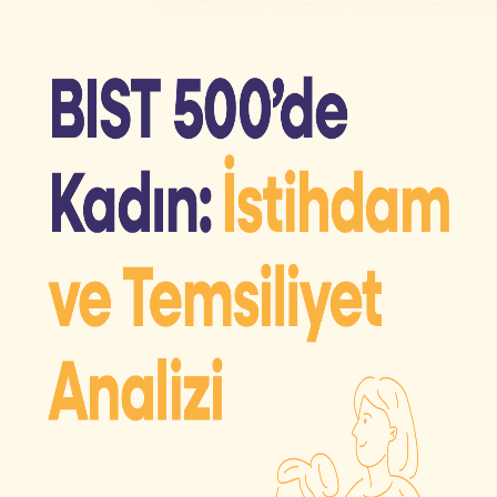
BIST 500'de kadın
istihdamının büyük resmini
keşfedin.
Kadın istihdamı ve yönetim kademelerinde temsiliyet,
yalnızca bir eşitlik meselesi değil; şirketlerin performansı,
riski ve yatırımcı algısı üzerinde doğrudan etkisi olan
stratejik bir konu. Bu rapor, BIST 500 şirketlerindeki güncel
durumu veri odaklı bir bakış açısıyla ortaya koyar.
Ana sayfaya dön
Raporu İndir