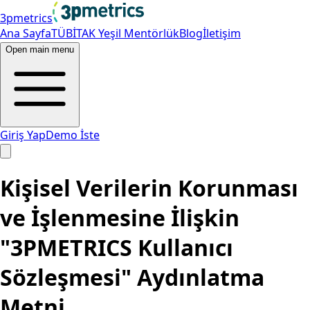
3pmetrics
Ana Sayfa
TÜBİTAK Yeşil Mentörlük
Blog
İletişim
Open main menu
Giriş Yap
Demo İste
Kişisel Verilerin Korunması
ve İşlenmesine İlişkin
"3PMETRICS Kullanıcı
Sözleşmesi" Aydınlatma
Metni