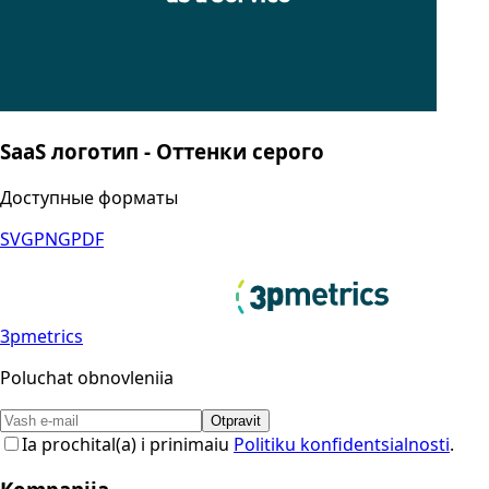
SaaS логотип - Оттенки серого
Доступные форматы
SVG
PNG
PDF
3pmetrics
Poluchat obnovleniia
Otpravit
Ia prochital(a) i prinimaiu
Politiku konfidentsialnosti
.