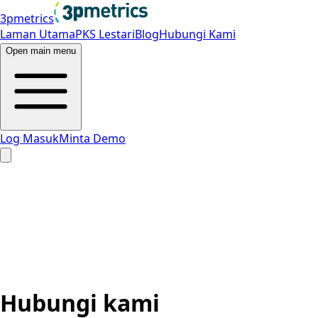
3pmetrics
Laman Utama
PKS Lestari
Blog
Hubungi Kami
Open main menu
Log Masuk
Minta Demo
Hubungi kami